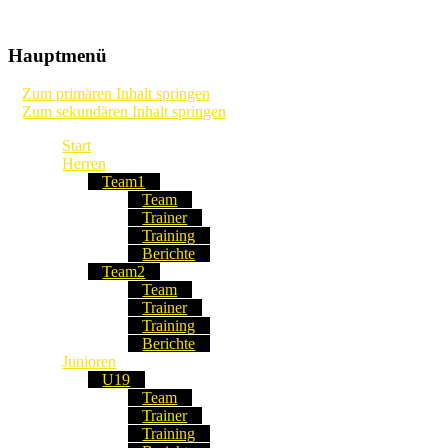
Die Webseite unseres Fussball-Clubs
TSV Frommern-Dürrwangen Fu
Hauptmenü
Zum primären Inhalt springen
Zum sekundären Inhalt springen
Start
Herren
Team1
Team
Trainer
Training
Berichte
Team2
Team
Trainer
Training
Berichte
Junioren
U19
Team
Trainer
Training