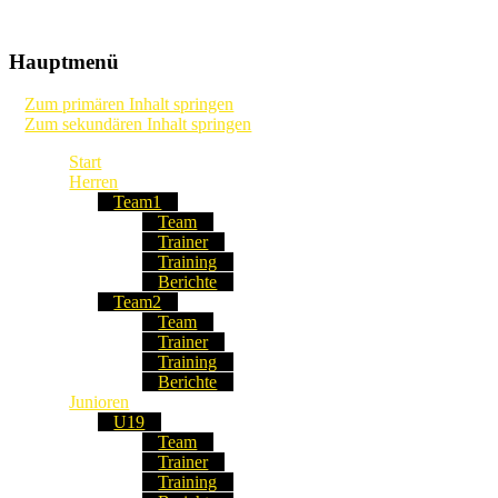
Die Webseite unseres Fussball-Clubs
TSV Frommern-Dürrwangen
Hauptmenü
Fussball
Zum primären Inhalt springen
Zum sekundären Inhalt springen
Start
Herren
Team1
Team
Trainer
Training
Berichte
Team2
Team
Trainer
Training
Berichte
Junioren
U19
Team
Trainer
Training