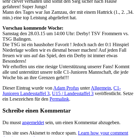
sehr clever verhalten und somit den Sieg sicher nach Hause
gefahren! Super Jungs!
Mann des Tages war Jan Zamzau, der mit einem Hattrick (1., 2. ,34.
min.) eine top Leistung abgeliefert hat.
Vorschau kommende Woche:
Samstag den 28.03.15 um 14:00 Uhr: Derby! TSV Frommern vs.
TSG Balingen.
Die TSG ist ein haushoher Favorit ! Jedoch nach der 0:1 Hinspiel
Niederlage wollen wir es diesmal besser machen! Auf jeden Fall
freuen wir uns auf das Spiel, den ein Derby ist immer etwas
Besonderes!
Wir erhoffen uns eine riesige Unterstützung unserer Fans! Kommt
alle und unterstützt unsere tolle C1-Junioren Mannschaft, die jede
Woche bis an ihre Grenzen geht!!!
Dieser Eintrag wurde von
Adam Profus
unter
Allgemein
,
C1-
Junioren Landesstaffel 3
,
U15 / Landesstaffel 3
veröffentlicht. Setze
ein Lesezeichen für den
Permalink
.
Schreibe einen Kommentar
Du musst
angemeldet
sein, um einen Kommentar abzugeben.
This site uses Akismet to reduce spam.
Learn how your comment