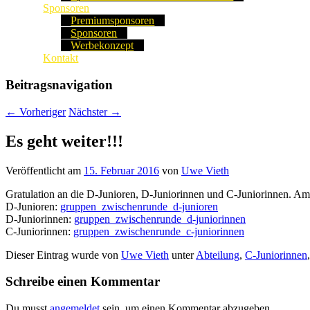
Sponsoren
Premiumsponsoren
Sponsoren
Werbekonzept
Kontakt
Beitragsnavigation
←
Vorheriger
Nächster
→
Es geht weiter!!!
Veröffentlicht am
15. Februar 2016
von
Uwe Vieth
Gratulation an die D-Junioren, D-Juniorinnen und C-Juniorinnen. Am
D-Junioren:
gruppen_zwischenrunde_d-junioren
D-Juniorinnen:
gruppen_zwischenrunde_d-juniorinnen
C-Juniorinnen:
gruppen_zwischenrunde_c-juniorinnen
Dieser Eintrag wurde von
Uwe Vieth
unter
Abteilung
,
C-Juniorinnen
Schreibe einen Kommentar
Du musst
angemeldet
sein, um einen Kommentar abzugeben.