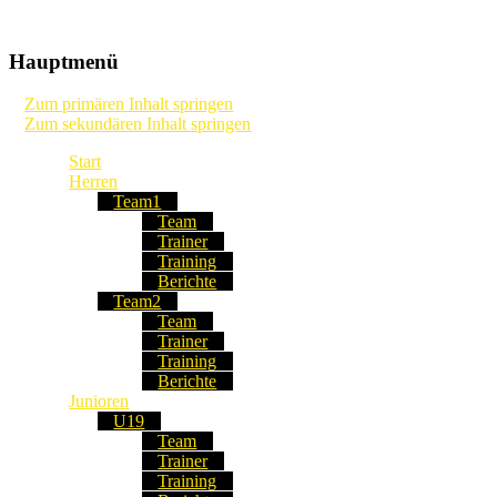
Die Webseite unseres Fussball-Clubs
TSV Frommern-Dürrwangen Fu
Hauptmenü
Zum primären Inhalt springen
Zum sekundären Inhalt springen
Start
Herren
Team1
Team
Trainer
Training
Berichte
Team2
Team
Trainer
Training
Berichte
Junioren
U19
Team
Trainer
Training