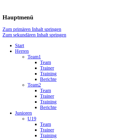
Die Webseite unseres Fussball-Clubs
TSV Frommern-Dürrwangen Fu
Hauptmenü
Zum primären Inhalt springen
Zum sekundären Inhalt springen
Start
Herren
Team1
Team
Trainer
Training
Berichte
Team2
Team
Trainer
Training
Berichte
Junioren
U19
Team
Trainer
Training