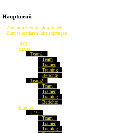
Die Webseite unseres Fussball-Clubs
TSV Frommern-Dürrwangen Fu
Hauptmenü
Zum primären Inhalt springen
Zum sekundären Inhalt springen
Start
Herren
Team1
Team
Trainer
Training
Berichte
Team2
Team
Trainer
Training
Berichte
Junioren
U19
Team
Trainer
Training