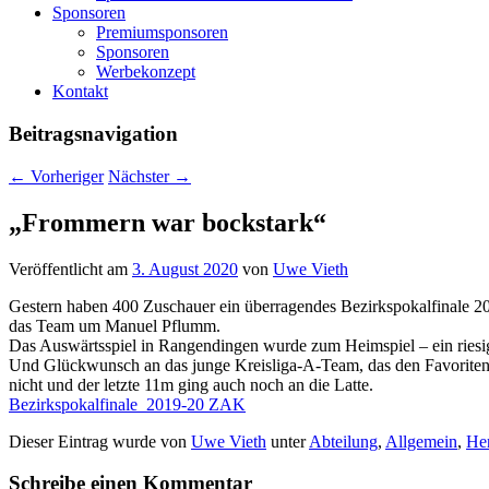
Sponsoren
Premiumsponsoren
Sponsoren
Werbekonzept
Kontakt
Beitragsnavigation
←
Vorheriger
Nächster
→
„Frommern war bockstark“
Veröffentlicht am
3. August 2020
von
Uwe Vieth
Gestern haben 400 Zuschauer ein überragendes Bezirkspokalfinale 
das Team um Manuel Pflumm.
Das Auswärtsspiel in Rangendingen wurde zum Heimspiel – ein ries
Und Glückwunsch an das junge Kreisliga-A-Team, das den Favoriten u
nicht und der letzte 11m ging auch noch an die Latte.
Bezirkspokalfinale_2019-20 ZAK
Dieser Eintrag wurde von
Uwe Vieth
unter
Abteilung
,
Allgemein
,
He
Schreibe einen Kommentar