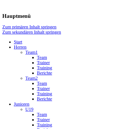
Die Webseite unseres Fussball-Clubs
TSV Frommern-Dürrwangen Fu
Hauptmenü
Zum primären Inhalt springen
Zum sekundären Inhalt springen
Start
Herren
Team1
Team
Trainer
Training
Berichte
Team2
Team
Trainer
Training
Berichte
Junioren
U19
Team
Trainer
Training