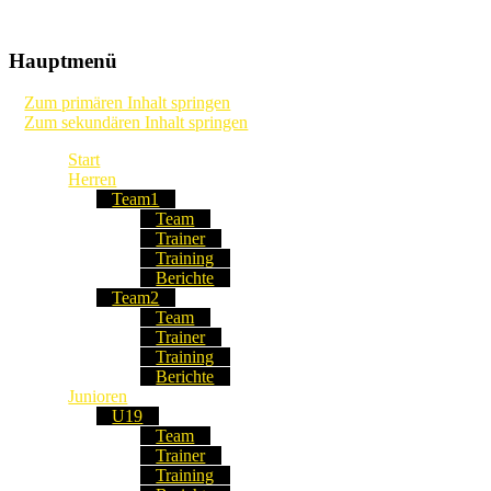
Die Webseite unseres Fussball-Clubs
TSV Frommern-Dürrwangen
Hauptmenü
Fussball
Zum primären Inhalt springen
Zum sekundären Inhalt springen
Start
Herren
Team1
Team
Trainer
Training
Berichte
Team2
Team
Trainer
Training
Berichte
Junioren
U19
Team
Trainer
Training