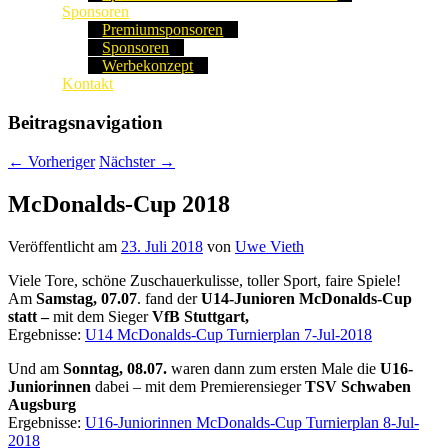
Sponsoren
Premiumsponsoren
Sponsoren
Werbekonzept
Kontakt
Beitragsnavigation
←
Vorheriger
Nächster
→
McDonalds-Cup 2018
Veröffentlicht am
23. Juli 2018
von
Uwe Vieth
Viele Tore, schöne Zuschauerkulisse, toller Sport, faire Spiele!
Am
Samstag, 07.07
. fand der
U14-Junioren McDonalds-Cup
statt –
mit dem Sieger
VfB Stuttgart,
Ergebnisse:
U14 McDonalds-Cup Turnierplan 7-Jul-2018
Und am
Sonntag, 08.07.
waren dann zum ersten Male die
U16-
Juniorinnen
dabei – mit dem Premierensieger
TSV Schwaben
Augsburg
Ergebnisse:
U16-Juniorinnen McDonalds-Cup Turnierplan 8-Jul-
2018