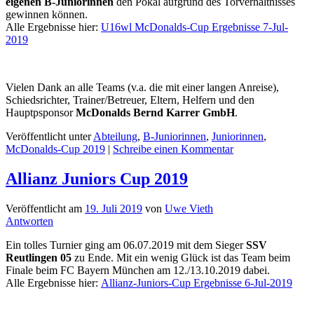
eigenen B-Juniorinnen
den Pokal aufgrund des Torverhältnisses
gewinnen können.
Alle Ergebnisse hier:
U16wl McDonalds-Cup Ergebnisse 7-Jul-
2019
Vielen Dank an alle Teams (v.a. die mit einer langen Anreise),
Schiedsrichter, Trainer/Betreuer, Eltern, Helfern und den
Hauptpsponsor
McDonalds Bernd Karrer GmbH
.
Veröffentlicht unter
Abteilung
,
B-Juniorinnen
,
Juniorinnen
,
McDonalds-Cup 2019
|
Schreibe einen Kommentar
Allianz Juniors Cup 2019
Veröffentlicht am
19. Juli 2019
von
Uwe Vieth
Antworten
Ein tolles Turnier ging am 06.07.2019 mit dem Sieger
SSV
Reutlingen 05
zu Ende. Mit ein wenig Glück ist das Team beim
Finale beim FC Bayern München am 12./13.10.2019 dabei.
Alle Ergebnisse hier:
Allianz-Juniors-Cup Ergebnisse 6-Jul-2019