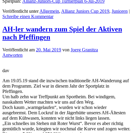
Spielplan:
Allianz-Juniors-Cup Turnierplan 6-Jul-2019
Veröffentlicht unter
Allgemein
,
Allianz Juniors Cup 2019
,
Junioren
|
Schreibe einen Kommentar
AH-ler wandern zum Spiel der Aktiven
nach Pfeffingen
Veröffentlicht am
20. Mai 2019
von
Joerg Granitza
Antworten
dav
Am 19.05.19 stand die inzwischen traditionelle AH-Wanderung auf
dem Programm. Ziel war in diesem Jahr der Sportplatz in
Pfeffingen.
Um halb zehn war Treffpunkt am Sportheim. Bei windigem,
nasskaltem Wetter machten wir uns auf den Weg.
Doch kaum „warmgelaufen“, wurden wir schon wieder
ausgebremst. Dem Lockruf in der Jägerhütte unseres AH-Ältesten
auf dem Kühwasen, konnten wir nicht links liegen lassen.
„Ein schnelles im Stehen mit Roter Wurst“. Bevor es aber richtig
gemütlich wurde, kriegten wir nochmal die Kurve und zogen weiter.