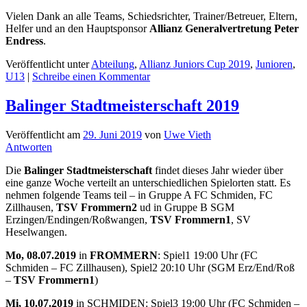
Vielen Dank an alle Teams, Schiedsrichter, Trainer/Betreuer, Eltern,
Helfer und an den Hauptsponsor
Allianz Generalvertretung Peter
Endress
.
Veröffentlicht unter
Abteilung
,
Allianz Juniors Cup 2019
,
Junioren
,
U13
|
Schreibe einen Kommentar
Balinger Stadtmeisterschaft 2019
Veröffentlicht am
29. Juni 2019
von
Uwe Vieth
Antworten
Die
Balinger Stadtmeisterschaft
findet dieses Jahr wieder über
eine ganze Woche verteilt an unterschiedlichen Spielorten statt. Es
nehmen folgende Teams teil – in Gruppe A FC Schmiden, FC
Zillhausen,
TSV Frommern2
ud in Gruppe B SGM
Erzingen/Endingen/Roßwangen,
TSV Frommern1
, SV
Heselwangen.
Mo, 08.07.2019
in
FROMMERN
: Spiel1 19:00 Uhr (FC
Schmiden – FC Zillhausen), Spiel2 20:10 Uhr (SGM Erz/End/Roß
–
TSV Frommern1
)
Mi, 10.07.2019
in SCHMIDEN: Spiel3 19:00 Uhr (FC Schmiden –