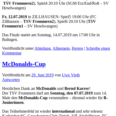
TSV Frommern2
), Spiel4 20:10 Uhr (SGM Erz/End/Roß – SV
Heselwangen)
Fr, 12.07.2019
in ZILLHAUSEN: Spiel5 19:00 Uhr (FC
Zillhausen –
TSV Frommern2
), Spiel6 20:10 Uhr (
TSV
Frommern1
– SV Heselwangen)
Das Finale startet am Sonntag, 14.07.2019 um 17:00 Uhr in
Balingen.
Veröffentlicht unter
Abteilung
,
Allgemein
,
Herren
|
Schreibe einen
Kommentar
McDonalds-Cup
Veröffentlicht am
29. Juni 2019
von
Uwe Vieth
Antworten
Herzlichen Dank an
McDonalds
und
Bernd Karrer
!
Der TSV Frommern darf am
Sonntag, den 07.07.2019
zum 14.
Male den
McDonalds-Cup
veranstalten – diesmal wieder für
B-
Juniorinnen
.
Das Teilnehmerfeld ist wieder
international
und sehr erlesen:
Karlsruher SC, Grasshopper Club Zürich, VfL Sindelfingen, FC