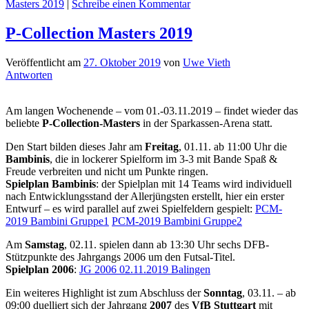
Masters 2019
|
Schreibe einen Kommentar
P-Collection Masters 2019
Veröffentlicht am
27. Oktober 2019
von
Uwe Vieth
Antworten
Am langen Wochenende – vom 01.-03.11.2019 – findet wieder das
beliebte
P-Collection-Masters
in der Sparkassen-Arena statt.
Den Start bilden dieses Jahr am
Freitag
, 01.11. ab 11:00 Uhr die
Bambinis
, die in lockerer Spielform im 3-3 mit Bande Spaß &
Freude verbreiten und nicht um Punkte ringen.
Spielplan Bambinis
: der Spielplan mit 14 Teams wird individuell
nach Entwicklungsstand der Allerjüngsten erstellt, hier ein erster
Entwurf – es wird parallel auf zwei Spielfeldern gespielt:
PCM-
2019 Bambini Gruppe1
PCM-2019 Bambini Gruppe2
Am
Samstag
, 02.11. spielen dann ab 13:30 Uhr sechs DFB-
Stützpunkte des Jahrgangs 2006 um den Futsal-Titel.
Spielplan 2006
:
JG 2006 02.11.2019 Balingen
Ein weiteres Highlight ist zum Abschluss der
Sonntag
, 03.11. – ab
09:00 duelliert sich der Jahrgang
2007
des
VfB Stuttgart
mit