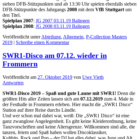
sieben DFB-Stützpunkten und ab 13:30 Uhr spielen ebenfalls sieben
DFB-Stützpunkte des Jahrgangs
2008
mit dem
VfB Stuttgart
um
den Titel.
Spielplan 2007
:
JG 2007 03.11.19 Balingen
Spielplan 2008
:
JG 2008 03.11.19 Balingen
Veröffentlicht unter
Abteilung
,
Allgemein
,
P-Collection Masters
2019
|
Schreibe einen Kommentar
SWR1-Disco am 07.12. wieder in
Frommern
Veröffentlicht am
27. Oktober 2019
von
Uwe Vieth
Antworten
SWR1-Disco 2019 – Spaß und gute Laune mit SWR1!
Denn die
größten Hits aller Zeiten lassen sich am
07.12.2019
zum 4. Male in
der Festhalle in Frommern erleben. Hier macht die „SWR1 Disco“
Station auf ihrer Reise durchs Ländle.
Und wer schon mal dabei war, weiß: Die „SWR1 Disco“ ist eine
ganz zwanglose Angelegenheit. Es gibt keine Kleiderordnung, keine
Tanzvorschriften und keine Altersgrenze. Willkommen sind alle, die
tanzen, feiern und Spaß haben wollen Discoklassiker,
Kulthits,
Rock und Pop – der DJ hat alles dabei, was Jung und Alt