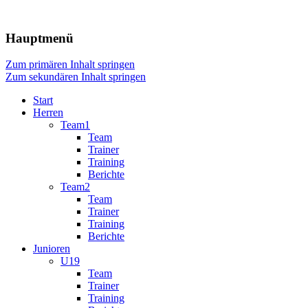
Die Webseite unseres Fussball-Clubs
TSV Frommern-Dürrwangen
Hauptmenü
Fussball
Zum primären Inhalt springen
Zum sekundären Inhalt springen
Start
Herren
Team1
Team
Trainer
Training
Berichte
Team2
Team
Trainer
Training
Berichte
Junioren
U19
Team
Trainer
Training