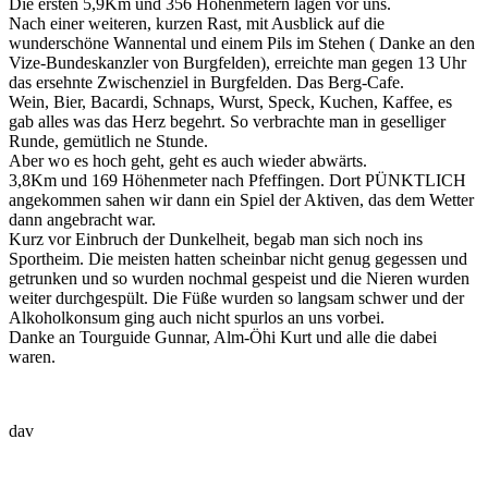
Die ersten 5,9Km und 356 Höhenmetern lagen vor uns.
Nach einer weiteren, kurzen Rast, mit Ausblick auf die
wunderschöne Wannental und einem Pils im Stehen ( Danke an den
Vize-Bundeskanzler von Burgfelden), erreichte man gegen 13 Uhr
das ersehnte Zwischenziel in Burgfelden. Das Berg-Cafe.
Wein, Bier, Bacardi, Schnaps, Wurst, Speck, Kuchen, Kaffee, es
gab alles was das Herz begehrt. So verbrachte man in geselliger
Runde, gemütlich ne Stunde.
Aber wo es hoch geht, geht es auch wieder abwärts.
3,8Km und 169 Höhenmeter nach Pfeffingen. Dort PÜNKTLICH
angekommen sahen wir dann ein Spiel der Aktiven, das dem Wetter
dann angebracht war.
Kurz vor Einbruch der Dunkelheit, begab man sich noch ins
Sportheim. Die meisten hatten scheinbar nicht genug gegessen und
getrunken und so wurden nochmal gespeist und die Nieren wurden
weiter durchgespült. Die Füße wurden so langsam schwer und der
Alkoholkonsum ging auch nicht spurlos an uns vorbei.
Danke an Tourguide Gunnar, Alm-Öhi Kurt und alle die dabei
waren.
dav