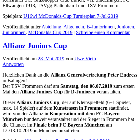
Ellwangen 1913, TSVgg Plattenhardt und TSV Frommern.
Spielplan:
U16wl McDonalds-Cup Turnierplan 7-Jul-2019
Veröffentlicht unter
Abteilung
,
Allgemein
,
B-Juniorinnen
,
Junioren
,
Juniorinnen
,
McDonalds-Cup 2019
|
Schreibe einen Kommentar
Allianz Juniors Cup
Veröffentlicht am
28. Mai 2019
von
Uwe Vieth
Antworten
Herzlichen Dank an die
Allianz Generalvertretung Peter Endress
in Balingen!
Der TSV Frommern darf am
Samstag, den 06.07.2019
zum ersten
Mal den
Allianz Juniors Cup
für
D-Junioren
veranstalten.
Dieser
Allianz Juniors Cup
, der auf Kleinspielfeld (6+1 Spieler,
max. 14 Spieler) auf dem
Kunstrasen in Frommern
stattfindet,
wird von der Allianz
in Kooperation mit dem FC Bayern
München
bundesweit veranstaltet und der Sieger in Frommern hat
die Chance, im
Finale beim FC Bayern München
am
12./13.10.2019 in München anzutreten!