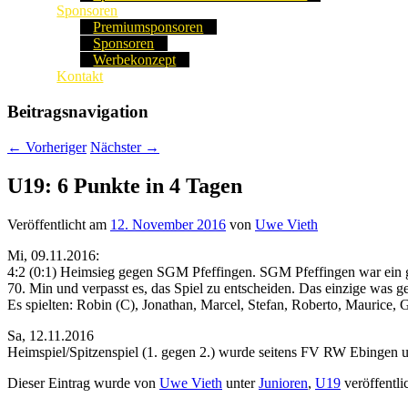
Sponsoren
Premiumsponsoren
Sponsoren
Werbekonzept
Kontakt
Beitragsnavigation
←
Vorheriger
Nächster
→
U19: 6 Punkte in 4 Tagen
Veröffentlicht am
12. November 2016
von
Uwe Vieth
Mi, 09.11.2016:
4:2 (0:1) Heimsieg gegen SGM Pfeffingen. SGM Pfeffingen war ein g
70. Min und verpasst es, das Spiel zu entscheiden. Das einzige was 
Es spielten: Robin (C), Jonathan, Marcel, Stefan, Roberto, Maurice, G
Sa, 12.11.2016
Heimspiel/Spitzenspiel (1. gegen 2.) wurde seitens FV RW Ebingen 
Dieser Eintrag wurde von
Uwe Vieth
unter
Junioren
,
U19
veröffentli