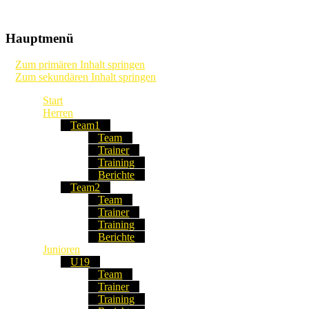
Die Webseite unseres Fussball-Clubs
TSV Frommern-Dürrwangen Fu
Hauptmenü
Zum primären Inhalt springen
Zum sekundären Inhalt springen
Start
Herren
Team1
Team
Trainer
Training
Berichte
Team2
Team
Trainer
Training
Berichte
Junioren
U19
Team
Trainer
Training